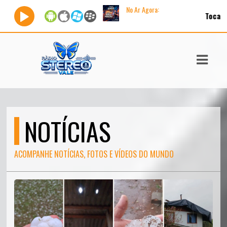
No Ar Agora:
Tocando agora:
|
Ap
ASTS
IAS
IA
DOS
NOTÍCIAS
RAMAÇÃO
TOS
ACOMPANHE NOTÍCIAS, FOTOS E VÍDEOS DO MUNDO
E
E
ATO