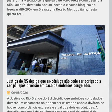
plataforma Mercado Livre que saiu de Porto Alegre com destino a
São Paulo foi destruído por um incêndio e causa bloqueio na
freeway (BR-290), em Gravataí, na Região Metropolitana, nesta
quinta-fei...
Justiça do RS decide que ex-cônjuge não pode ser obrigado a
ser pai após divórcio em caso de embriões congelados
06/08/2026
A Justiça do Rio Grande do Sul decidiu que embriões congelados
durante um casamento só podem ser utilizados após o divórcio se
houver concordância expressa e atual dos dois ex-cônjuges. A
decisão unânime é da 1ª Câmara Especial Cível do Tribunal de