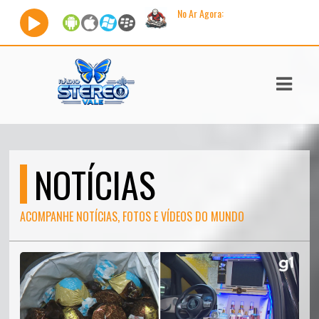
No Ar Agora:
Tocando ago
ASTS
IAS
IA
DOS
NOTÍCIAS
RAMAÇÃO
TOS
ACOMPANHE NOTÍCIAS, FOTOS E VÍDEOS DO MUNDO
E
E
ATO