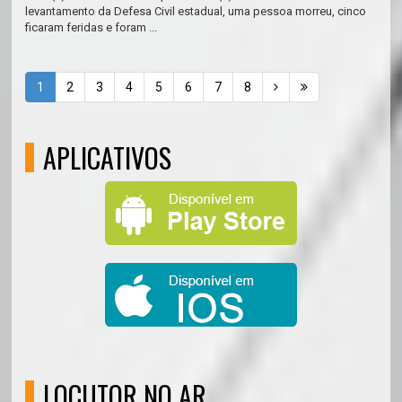
levantamento da Defesa Civil estadual, uma pessoa morreu, cinco
ficaram feridas e foram ...
1
2
3
4
5
6
7
8
APLICATIVOS
LOCUTOR NO AR