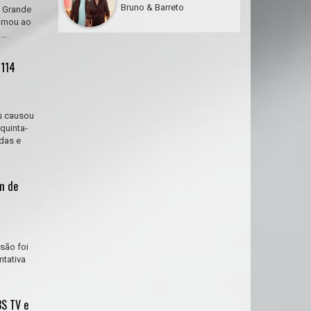
Bruno & Barreto
o Grande
ornou ao
..
 114
s causou
quinta-
idas e
m de
são foi
ntativa
BS TV e