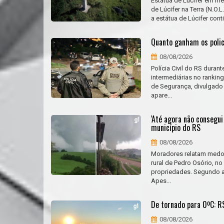
Estátua de Lúcifer em me
de Lúcifer na Terra (N.O.
a estátua de Lúcifer cont
Quanto ganham os polic
08/08/2026
Polícia Civil do RS duran
intermediárias no ranking
de Segurança, divulgado p
apare...
'Até agora não consegu
município do RS
08/08/2026
Moradores relatam medo 
rural de Pedro Osório, no
propriedades. Segundo a 
Apes...
De tornado para 0ºC: RS
08/08/2026