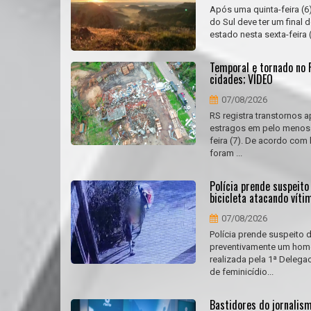
Após uma quinta-feira (6)
do Sul deve ter um final 
estado nesta sexta-feira 
Temporal e tornado no 
cidades; VÍDEO
07/08/2026
RS registra transtornos
estragos em pelo menos 1
feira (7). De acordo com
foram ...
Polícia prende suspeit
bicicleta atacando víti
07/08/2026
Polícia prende suspeito d
preventivamente um home
realizada pela 1ª Delega
de feminicídio...
Bastidores do jornalism