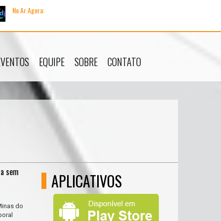
No Ar Agora:
Tocando agora:
|
Apres
EVENTOS
EQUIPE
SOBRE
CONTATO
ca sem
APLICATIVOS
Minas do
poral