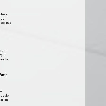
tre a
ando
 de 10 a
o RS —
7). O
urante
Porto
em
nos de
ceu em