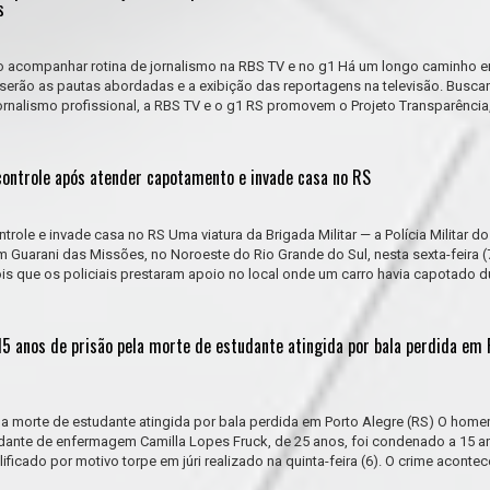
s
 acompanhar rotina de jornalismo na RBS TV e no g1 Há um longo caminho en
 serão as pautas abordadas e a exibição das reportagens na televisão. Busc
ornalismo profissional, a RBS TV e o g1 RS promovem o Projeto Transparência,
controle após atender capotamento e invade casa no RS
trole e invade casa no RS Uma viatura da Brigada Militar — a Polícia Militar d
m Guarani das Missões, no Noroeste do Rio Grande do Sul, nesta sexta-feira (
s que os policiais prestaram apoio no local onde um carro havia capotado d
 anos de prisão pela morte de estudante atingida por bala perdida em 
morte de estudante atingida por bala perdida em Porto Alegre (RS) O hom
dante de enfermagem Camilla Lopes Fruck, de 25 anos, foi condenado a 15 a
ificado por motivo torpe em júri realizado na quinta-feira (6). O crime aconte