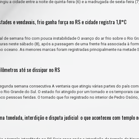
ngiu a cidade entre a noite de quinta-feira (6) e a madrugada de sexta-feira (7
ades e vendavais, frio ganha força no RS e cidade registra 1,8°C
nal de semana frio com pouca instabilidade O avanço do ar frio sobre o Rio G
turas neste sábado (8), após a passagem de uma frente fria associada à for
 no oceano. As menores marcas foram registradas principalmente na metade 
ilômetros até se dissipar no RS
segunda semana consecutiva A ventania que atingiu várias partes do país co
) no Rio Grande do Sul. O estado foi atingido por um tornado e os temporais c
co pessoas feridas. O tornado que foi registrado no interior de Pedro Osório,
ma tonelada, interdição e disputa judicial: o que aconteceu com templo 