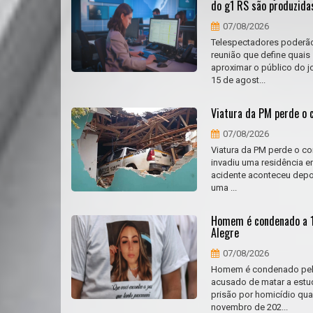
do g1 RS são produzida
07/08/2026
Telespectadores poderão
reunião que define quais
aproximar o público do j
15 de agost...
Viatura da PM perde o 
07/08/2026
Viatura da PM perde o con
invadiu uma residência e
acidente aconteceu depoi
uma ...
Homem é condenado a 15
Alegre
07/08/2026
Homem é condenado pela 
acusado de matar a estu
prisão por homicídio qual
novembro de 202...