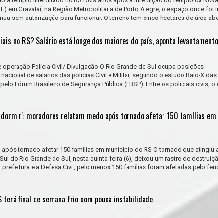
io a templo interditado no RS Dois anos após a interdição do templo da Nov
L.T.) em Gravataí, na Região Metropolitana de Porto Alegre, o espaço onde foi 
inua sem autorização para funcionar. O terreno tem cinco hectares de área aber
iais no RS? Salário está longe dos maiores do país, aponta levantamento
te operação Polícia Civil/ Divulgação O Rio Grande do Sul ocupa posições
 nacional de salários das polícias Civil e Militar, segundo o estudo Raio-X da
elo Fórum Brasileiro de Segurança Pública (FBSP). Entre os policiais civis, o
i dormir': moradores relatam medo após tornado afetar 150 famílias em
após tornado afetar 150 famílias em município do RS O tornado que atingiu 
 Sul do Rio Grande do Sul, nesta quinta-feira (6), deixou um rastro de destrui
prefeitura e a Defesa Civil, pelo menos 150 famílias foram afetadas pelo fe
 terá final de semana frio com pouca instabilidade