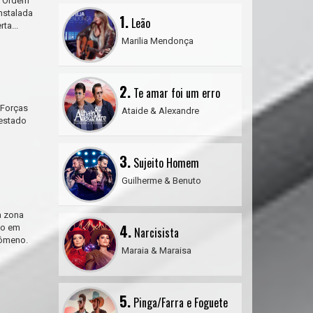
a Ordem
instalada
1.
Leão
ta...
Marilia Mendonça
2.
Te amar foi um erro
s Forças
Ataide & Alexandre
 estado
3.
Sujeito Homem
Guilherme & Benuto
a zona
4.
ção em
Narcisista
nômeno.
Maraia & Maraisa
5.
Pinga/Farra e Foguete