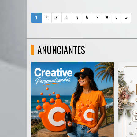
1
2
3
4
5
6
7
8
ANUNCIANTES