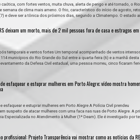
 caótica, com fortes ventos, muita chuva, alerta de perigo e até tornado, o Ri
de semana de clima mais ameno. O frio, característico do início de agosto, ret
(7) e deve ser a tônica dos próximos dias, segundo a Climatempo. O estado ai.
RS deixam um morto, mais de 2 mil pessoas fora de casa e estragos em
 após temporais e ventos fortes Um temporal acompanhado de ventos intenso
14 municípios do Rio Grande do Sul entre a quarta-feira (6) e a manhã desta 
 levantamento da Defesa Civil estadual, uma pessoa morreu, cinco ficaram fer
o de esfaquear e estuprar mulheres em Porto Alegre; vídeo mostra home
ma
e esfaquear e estuprar mulheres em Porto Alegre A Polícia Civil prendeu
m suspeito de atacar mulheres com uma faca nas ruas de Porto Alegre. A pri
cia Especializada no Atendimento à Mulher (1ª Deam). Ele é investigado por te
o profissional: Projeto Transparência vai mostrar como as notícias da R