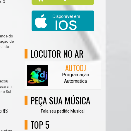
). O
rande do
mação de
Sul do
LOCUTOR NO AR
AUTODJ
Programação
Automatica
meçou
ausaram
 no Sul
PEÇA SUA MÚSICA
no RS
Fala seu pedido Musical
TOP 5