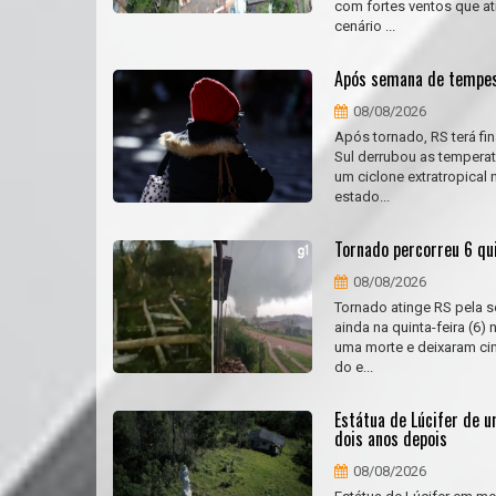
com fortes ventos que ati
cenário ...
Após semana de tempest
08/08/2026
Após tornado, RS terá fi
Sul derrubou as tempera
um ciclone extratropical
estado...
Tornado percorreu 6 qu
08/08/2026
Tornado atinge RS pela 
ainda na quinta-feira (6
uma morte e deixaram cin
do e...
Estátua de Lúcifer de u
dois anos depois
08/08/2026