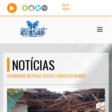
No Ar
Agora:
ASTS
IAS
IA
DOS
NOTÍCIAS
RAMAÇÃO
TOS
ACOMPANHE NOTÍCIAS, FOTOS E VÍDEOS DO MUNDO
E
E
ATO