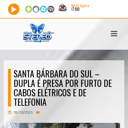
No Ar Agora:
ASTS
IAS
IA
DOS
SANTA BÁRBARA DO SUL –
RAMAÇÃO
DUPLA É PRESA POR FURTO DE
TOS
CABOS ELÉTRICOS E DE
TELEFONIA
E
E
03/10/2025
ATO