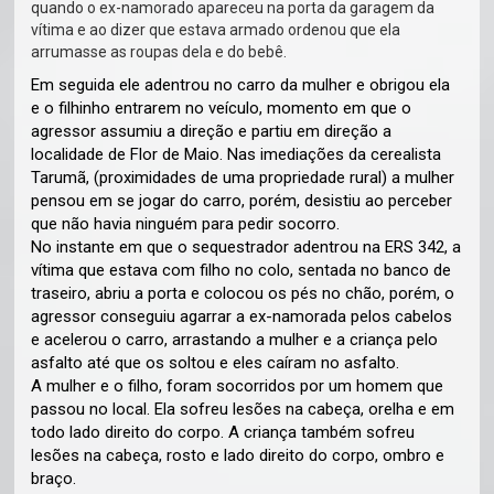
quando o ex-namorado apareceu na porta da garagem da
vítima e ao dizer que estava armado ordenou que ela
arrumasse as roupas dela e do bebê.
Em seguida ele adentrou no carro da mulher e obrigou ela
e o filhinho entrarem no veículo, momento em que o
agressor assumiu a direção e partiu em direção a
localidade de Flor de Maio. Nas imediações da cerealista
Tarumã, (proximidades de uma propriedade rural) a mulher
pensou em se jogar do carro, porém, desistiu ao perceber
que não havia ninguém para pedir socorro.
No instante em que o sequestrador adentrou na ERS 342, a
vítima que estava com filho no colo, sentada no banco de
traseiro, abriu a porta e colocou os pés no chão, porém, o
agressor conseguiu agarrar a ex-namorada pelos cabelos
e acelerou o carro, arrastando a mulher e a criança pelo
asfalto até que os soltou e eles caíram no asfalto.
A mulher e o filho, foram socorridos por um homem que
passou no local. Ela sofreu lesões na cabeça, orelha e em
todo lado direito do corpo. A criança também sofreu
lesões na cabeça, rosto e lado direito do corpo, ombro e
braço.