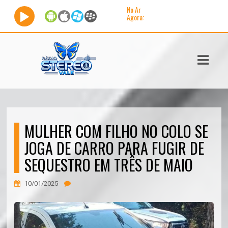
No Ar
Agora:
ASTS
IAS
IA
DOS
MULHER COM FILHO NO COLO SE
RAMAÇÃO
JOGA DE CARRO PARA FUGIR DE
TOS
SEQUESTRO EM TRÊS DE MAIO
E
10/01/2025
E
ATO